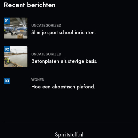
Recent berichten
01
UNCATEGORIZED
Slim je sportschool inrichten.
02
UNCATEGORIZED
Betonplaten als stevige basis.
WONEN
03
Hoe een akoestisch plafond.
Spiritstuff.nl