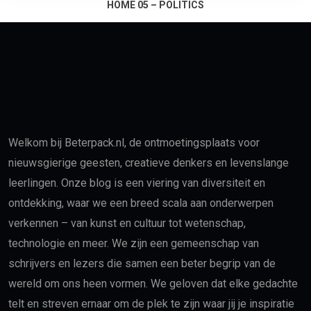
HOME 05 – POLITICS
Welkom bij Beterpack.nl, de ontmoetingsplaats voor
nieuwsgierige geesten, creatieve denkers en levenslange
leerlingen. Onze blog is een viering van diversiteit en
ontdekking, waar we een breed scala aan onderwerpen
verkennen – van kunst en cultuur tot wetenschap,
technologie en meer. We zijn een gemeenschap van
schrijvers en lezers die samen een beter begrip van de
wereld om ons heen vormen. We geloven dat elke gedachte
telt en streven ernaar om de plek te zijn waar jij je inspiratie