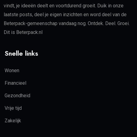
vindt, je ideeën deelt en voortdurend groeit. Duik in onze
laatste posts, deel je eigen inzichten en word deel van de
Beterpack-gemeenschap vandaag nog. Ontdek. Deel. Groei.
Dit is Beterpack.nl
Snelle links
Wonen
Financieel
Gezondheid
Vrije tijd
Zakelijk