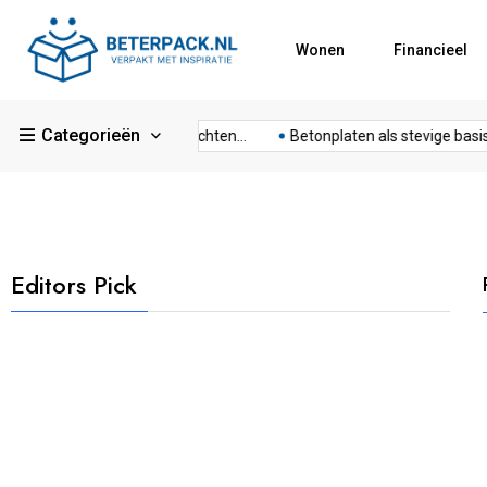
Wonen
Financieel
Categorieën
Slim je sportschool inrichten...
Betonplaten als stevige basis...
Editors Pick