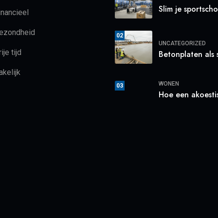
Slim je sportscho
inancieel
ezondheid
02
UNCATEGORIZED
ije tijd
Betonplaten als s
akelijk
WONEN
03
Hoe een akoesti