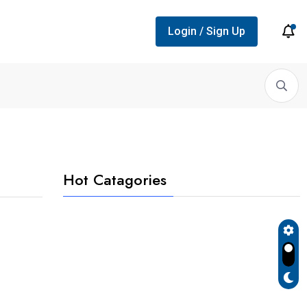
Login / Sign Up
:...
Laadpaal voor thuis dé...
Een perfecte schoolfoto kies...
Hot Catagories