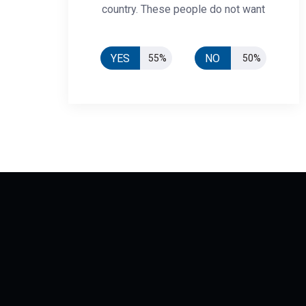
country. These people do not want
YES
NO
55%
50%