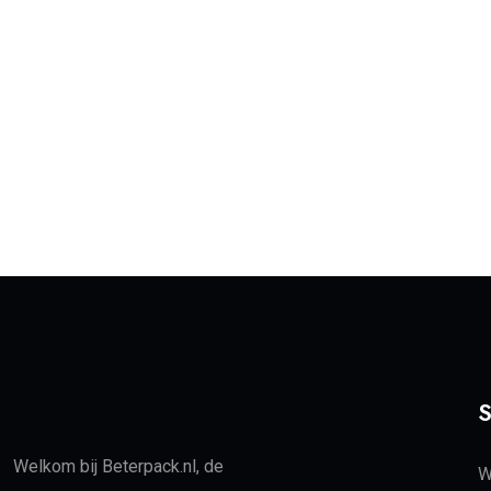
S
Welkom bij Beterpack.nl, de
W