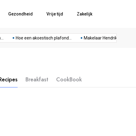
Gezondheid
Vrije tijd
Zakelijk
Hoe een akoestisch plafond...
Makelaar Hendrik Ido Ambacht
Recipes
Breakfast
CookBook